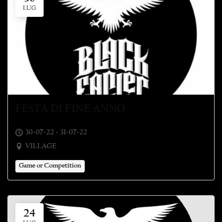
LUG
FESTA DI FINE ANNO
30-07-22 - 31-07-22
VILLAGE
Game or Competition
24