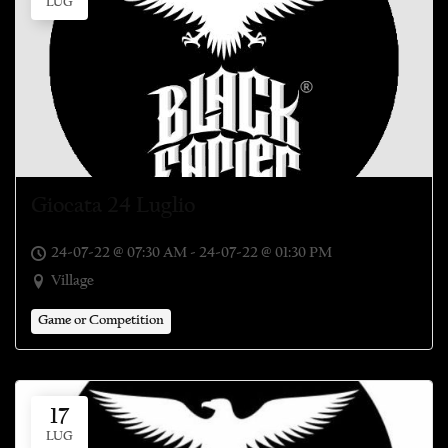
LUG
Giocata 24 Luglio
24-07-22 @ 07:30 AM - 24-07-22 @ 01:30 PM
Village
Game or Competition
17
LUG